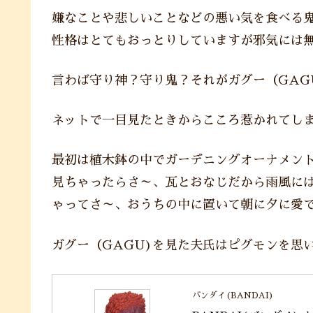
嫌なことや悲しいことなどの悪い気を食べる
性格はとてもおっとりしていますが邪気には
言わば守り神？守り鬼？それがガグー（GAG
ネットで一目見たときからこころ惹かれてし
最初は植木鉢の中でガーデニングオーナメン
見ちゃったらさ～、瓦とおなじだから雨風に
ゃってさ～、おうちの中に置いて朝に夕に愛
ガグー（GAGU)を見た夫氏はピグモンを思
バンダイ(BANDAI)