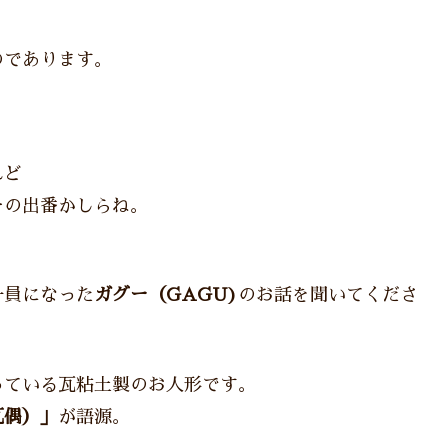
のであります。
れど
ーの出番かしらね。
一員になった
ガグー（GAGU)
のお話を聞いてくださ
っている瓦粘土製のお人形です。
瓦偶）」
が語源。