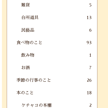
雑貨
5
台所道具
13
民藝品
6
食べ物のこと
93
飲み物
1
お酒
7
季節の行事のこと
26
本のこと
18
ケチャコの本棚
2