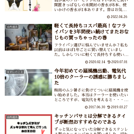
我が家のクローゼットにはずいぶんと長い
間置きっぱなしの未開封の香水が8本、使
いかけの香水が1本あります。昔はお気に
入りの香りだったけれど香水使わなくなっ
2022.04.26
たし、このままゴミには出せないし。使わ
ない香水は再利用するか販売するか処分す
軽くて長持ちコスパ最高！なフラ
台所道具
るしかないけれど、困りました。
イパンを3年間使い続けてまたおな
じもの買っちゃったの巻
フライパン選びに悩んでいませんか？私も
以前はほぼ1年ごとに買い替えていまし
た。しかしついに軽くて長持ちする使い勝
手抜群のフライパンに巡り合えたのです。
2020.02.14
2020.07.01
3年間使ったフライパンの画像とともに北
陸アルミのセンレンキャストフライパンへ
今年初めての扇風機出動、電気代
住まいのこと
の愛を語っております。
10倍のクーラーの誘惑に勝ちまし
た
梅雨のムシ暑さに負けてついに扇風機を使
い始めました。本当はクーラーを使いたい
ところですが、電気代を考えると・・・。
扇風機とクーラーの上手な使い方などを紹
2017.06.30
2019.03.27
介しています。
キッチンバサミは分解できるタイ
台所道具
プが断然おすすめなのである
ずっと気になっていた分解できるステンレ