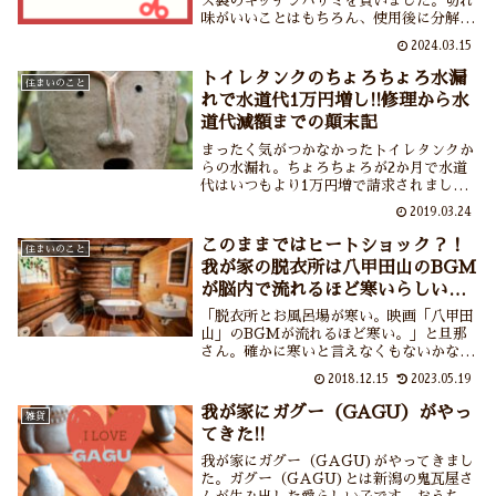
ス製のキッチンバサミを買いました。切れ
味がいいことはもちろん、使用後に分解し
て洗えるのはやはり気持ちがいいですね。
2024.03.15
もしキッチンバサミを探している方がいら
っしゃいましたら分解できるキッチンバサ
トイレタンクのちょろちょろ水漏
住まいのこと
ミをおすすめいたします。
れで水道代1万円増し!!修理から水
道代減額までの顛末記
まったく気がつかなかったトイレタンクか
らの水漏れ。ちょろちょろが2か月で水道
代はいつもより1万円増で請求されました
ぁ、悲劇！しかし水道業者さんの的確な修
2019.03.24
理、漏水申請、水道局さんの素早い対応な
どにより減額が認められて結局いつもの水
このままではヒートショック？！
住まいのこと
道代+5,000円で済みました、喜劇？ちょろ
我が家の脱衣所は八甲田山のBGM
ちょろ水漏れにはご用心、であります。
が脳内で流れるほど寒いらしいで
す
「脱衣所とお風呂場が寒い。映画「八甲田
山」のBGMが流れるほど寒い。」と旦那
さん。確かに寒いと言えなくもないかな？
←夫婦の温度差。季節的にも年齢的にもヒ
2018.12.15
2023.05.19
ートショックがそろそろ心配ですしね。浴
室暖房乾燥機が欲しいけれど買えない、で
我が家にガグー（GAGU）がやっ
雑貨
はどうするか？についてお伝えしていま
てきた!!
す。
我が家にガグー（GAGU)がやってきまし
た。ガグー（GAGU)とは新潟の鬼瓦屋さ