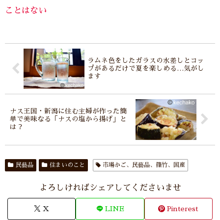
ことはない
ラムネ色をしたガラスの水差しとコッ
プがあるだけで夏を楽しめる…気がし
ます
ナス王国・新潟に住む主婦が作った簡
単で美味なる「ナスの塩から揚げ」と
は？
民藝品
住まいのこと
市場かご、民藝品、篠竹、国産
よろしければシェアしてくださいませ
X
LINE
Pinterest