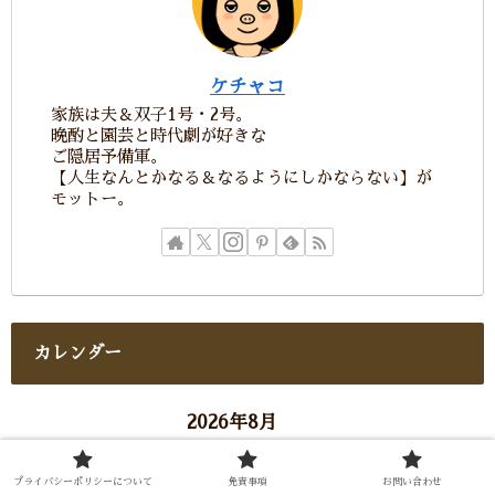
ケチャコ
家族は夫＆双子1号・2号。
晩酌と園芸と時代劇が好きな
ご隠居予備軍。
【人生なんとかなる＆なるようにしかならない】が
モットー。
カレンダー
2026年8月
月
火
水
木
金
土
日
プライバシーポリシーについて
免責事項
お問い合わせ
1
2