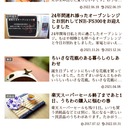
んが生み出した愛らしい子です。おうちの
守り神？守り鬼？として一家に一台……一
2022.06.18
2022.06.19
匹いてほしいカワイ子ちゃん。見て見て
～！
24年間連れ添ったオーブンレンジ
台所道具
とお別れしてNE-FS300をお迎え
しました
24年間毎日私と共に過ごしたオーブンレン
ジ。もはや相棒とも呼べるオーブンレンジ
と今日お別れをしました。家電とはいえ24
年間も過ごしたものがなくなるのはさびし
2021.11.26
2021.12.16
いものです。そして新しい相棒がやってき
ました。相棒に求めたことはとにかくシン
ちいさな花瓶のある暮らしのしあ
雑貨
プルであること。仲良くなれるといい
わせ
な……
誕生日プレゼントにちいさな花瓶を買って
もらいました。たたずまいがなんともかわ
いらしいちいさな花瓶。ちいさな花瓶にポ
ンと草花を飾るだけで私、ごきげんになれ
2021.04.08
るのです。これからどんな草花を飾ろう
か、と考えるだけでワクワクします。ちい
楽天スーパーセール終了まであと1
民藝品
さな花瓶のあるしわせ。
日、うちわの購入に悩むの巻
楽天スーパーセールも残り1日。いつも買
う消耗品などとは別に、気になる～欲しい
～民芸品のうちわがあります。たかがうち
わ1本で何を悩んでいるのか？丸亀うちわ
2017.07.12
2022.03.31
の紹介と合わせてお伝えしています。