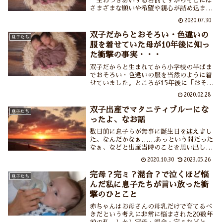
一生おつきあいする名前ですからそこには
さまざまな願いや希望や親心が詰め込まれ
ていますしだからこそ簡単には決まらない
2020.07.30
ものです。じゃあさ名前がふたつならど
う？双子（男の子）の名付けって想像以上
双子だからとおそろい・色違いの
息子たち
に苦労しますよ、というお話しです。
服を着せていた母が10年後に知っ
た衝撃の事実・・・
双子だからと生まれてから小学校の半ばま
でおそろい・色違いの服を当然のように着
せていました。ところが15年後に「おそろ
い・色違いの服はイヤだった」という衝撃
2020.02.28
の告白！イヤだと感じた息子たちの理由と
着せていた母＝私の理由。いまあの時に戻
双子出産でマタニティブルーにな
息子たち
れたらどのような服を着せようか？
ったよ、なお話
数日前に息子らが無事に誕生日を迎えまし
た。なんだかなぁ……あっという間だった
なぁ、などと出産当時のことを思い出して
いたら別のことも思い出しました。あれは
2020.10.30
2023.05.26
いま考えると立派なマタニティブルーだっ
たな、な思い出。しかしなんであの時あれ
完母？完ミ？混合？で泣くほど悩
息子たち
ほど悲しかったんだろう？
んだ私に息子たちが言い放った衝
撃のひとこと
赤ちゃんはお母さんの母乳だけで育てるべ
きだという考えに非常に悩まされた20数年