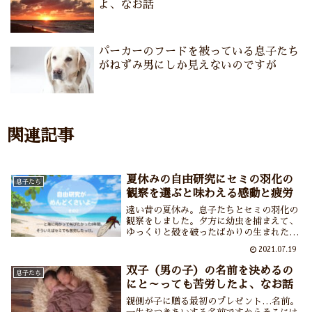
よ、なお話
パーカーのフードを被っている息子たち
がねずみ男にしか見えないのですが
関連記事
夏休みの自由研究にセミの羽化の
息子たち
観察を選ぶと味わえる感動と疲労
遠い昔の夏休み。息子たちとセミの羽化の
観察をしました。夕方に幼虫を捕まえて、
ゆっくりと殻を破ったばかりの生まれたて
ほやほやのセミをじっくりと観察しまし
2021.07.19
た。ただね、観察するセミの幼虫、1～2匹
でよかったんじゃないかな……10匹も捕
双子（男の子）の名前を決めるの
息子たち
まえてしまったので大騒動に？！
にと～っても苦労したよ、なお話
親側が子に贈る最初のプレゼント…名前。