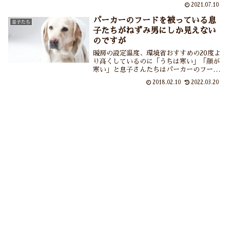
いや本当に災難だったのは飲み込まれてし
2021.07.10
まったアリのほうですが……あの夏の日、
自由研究を手伝ったばかりにアリを食べて
パーカーのフードを被っている息
息子たち
しまった母と祖母のお話です。
子たちがねずみ男にしか見えない
のですが
暖房の設定温度、環境省おすすめの20度よ
り高くしているのに「うちは寒い」「顔が
寒い」と息子さんたちはパーカーのフード
を被りっぱなし。あのさ、ねずみ男にしか
2018.02.10
2022.03.20
見えませんが。そもそもパーカーのフード
ってあまり被るものではないような気もし
ます。パーカーの由来やパーカーのフード
についてあれこれ調べてみました。で、結
局息子さんたちはねずみ男のまま・・・。