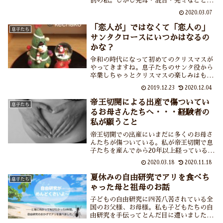
前の私。しかし完母・混合・完ミなどとい
う区別を飛び越えるような息子たちからの
2020.03.07
衝撃発言。泣くほど悩んだ自分はいったい
なんだったのか？ごめんね、母乳がマズか
「恋人が」ではなくて「恋人の」
息子たち
ったみたいで。
サンタクロースにいつかはなるの
かな？
令和の時代になって初めてのクリスマスが
やってきますね。息子たちのサンタ役から
卒業しちゃぅとクリスマスの楽しみはもは
や飲み食いすること・・・。ところで母は
2019.12.23
2020.12.04
息子たちが恋人のサンタクロースとしてい
つデビューするのか？気にかかっておりま
帝王切開による出産で傷ついてい
息子たち
す。
るお母さんたちへ・・・経験者の
私が願うこと
帝王切開での出産にいまだに多くのお母さ
んたちが傷ついている。私が帝王切開で息
子たちを産んでから20年以上経っているの
にもかかわらずいまも。ネット上には帝王
2020.03.18
2020.11.18
切開にまつわる怪しいうわさも絶えない。
生み方よりも育て方が大切なのに！
夏休みの自由研究でアリを食べち
息子たち
ゃった母と祖母のお話
子どもの自由研究に四苦八苦されている全
国のお父様、お母様。私も子どもたちの自
由研究を手伝ってとんだ目に遭いました。