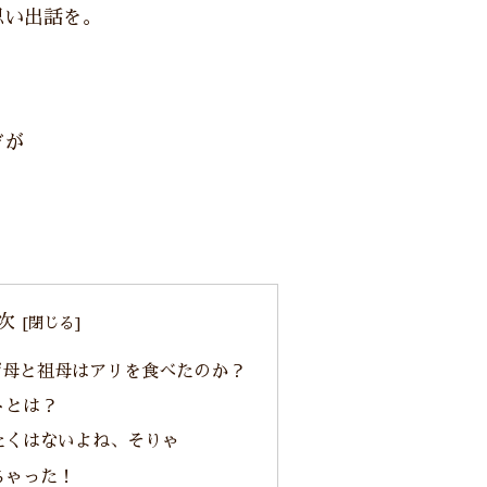
思い出話を。
ぞが
。
次
ぜ母と祖母はアリを食べたのか？
トとは？
たくはないよね、そりゃ
ちゃった！