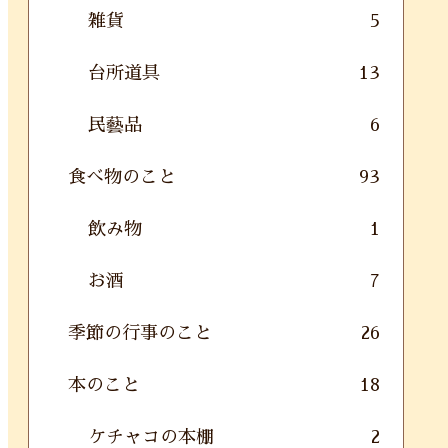
雑貨
5
台所道具
13
民藝品
6
食べ物のこと
93
飲み物
1
お酒
7
季節の行事のこと
26
本のこと
18
ケチャコの本棚
2