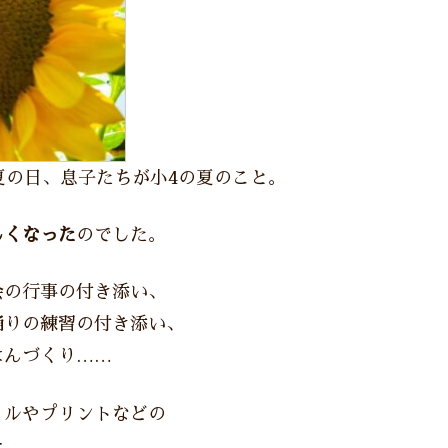
夏の日、息子たちが小4の夏のこと。
しくなった
のでした。
会の行事の付き添い、
踊りの練習の付き添い、
はんづくり……
リルやプリントなどの
チ。