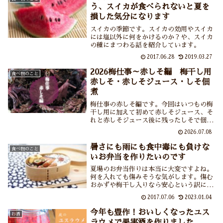
過ぎてとろみの足りないさらりとしたジャ
う、スイカが食べられないと夏を
ムになってしまいました。
損した気分になります
スイカの季節です。スイカの効用やスイカ
には塩以外に何をかけるのか？や、スイカ
の種にまつわる話を紹介しています。
2017.06.28
2019.03.27
2026梅仕事～赤しそ編 梅干し用
食べ物のこと
赤しそ・赤しそジュース・しそ佃
煮
梅仕事の赤しそ編です。今回はいつもの梅
干し用に加えて初めて赤しそジュース、そ
れと赤しそジュース後に残ったしそで佃煮
を作りました。赤しそジュースはかき氷の
2026.07.08
シロップや焼酎の割剤としても活躍しそう
だし、佃煮は思った以上においしくて疲れ
暑さにも雨にも食中毒にも負けな
食べ物のこと
たけれど大満足の梅仕事でした。
いお弁当を作りたいのです
夏場のお弁当作りは本当に大変ですよね。
何を入れても傷みそうな気がします。傷む
おかずや梅干し入りなら安心という訳にも
いかないことなどを中心に、夏場のお弁当
2017.07.06
2023.01.04
作りについて紹介しています。
今年も豊作！おいしくなったユス
お酒
ラウメで果実酒を作りました