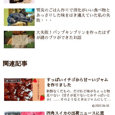
胃炎のごはん作りで消化がいい食べ物と
あっさりした味をはき違えていた私の失
敗・・・
大失敗！パンプキンプリンを作ったはず
が謎のブツができたお話
関連記事
すっぱいイチゴから甘～いジャム
食べ物のこと
を作りました
新鮮なくだもの、だけれど味がちょっと物
足りない（甘さが足りないとかすっぱいと
か）……そのようなときはジャムにしてし
まうに限る！とすっぱいイチゴでジャムを
2023.06.01
作りました。自家製のいいところはお砂糖
を控えめにできるところ。でも控えめにし
四角スイカの出荷ニュースに思
食べ物のこと