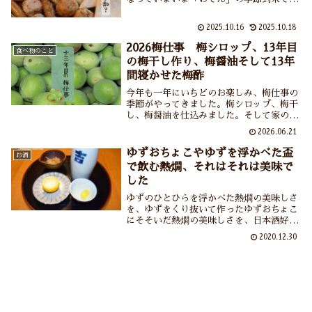
ね。わたし以外の家族はとにかくおでんが
大好きで本当は夏もおでんを食べたいのだ
2025.10.16
2025.10.18
ろうけれど作る人がその気になれなく
て……とはいえそろそろおでん始めます
2026梅仕事 梅シロップ、13年目
食べ物のこと
か？
の梅干し作り、梅醤油そして13年
間寝かせた梅酢
今年も一年にいちどのお楽しみ、梅仕事の
季節がやってきました。梅シロップ、梅干
し、梅醤油を仕込みました。そして家の片
隅から13年前に漬けた梅酢を発見（発
2026.06.21
掘？）。おそるおそる舐めてみたところそ
のおいしさにビックリ！梅のもの(梅酒、
ゆずおちょこやゆずを浮かべた盃
お酒
梅干し）は年数がたつほどにおいしくなる
で飲む熱燗、それはそれは美味で
とは聞くけれどほんとうだった！我が家の
した
家宝が増えました。
ゆずのひとひらを浮かべた熱燗の美味しさ
を、ゆずをくり抜いて作ったゆずおちょこ
にそそいだ熱燗の美味しさを、日本酒好
き、ゆず好きのあなたにお伝えしたい。た
2020.12.30
だでさえ美味しい日本酒にゆずの風味が加
わることでまごうことなき美酒に大変身い
たします、本当に。