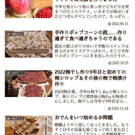
今年も枝という枝に真っ赤でピカピカな実
をつけたユスラウメ。いままでは味がいま
ひとつぼんやりしていたので、もっぱら鳥
御一行様専用。ところが今年のユスラウメ
2022.06.11
は突然おいしくなりました。そこで初めて
ユスラウメの果実酒を作りました。あ～今
手作りポップコーンの罠……作り
食べ物のこと
から完成が待ち遠しいです。
過ぎて食べ過ぎちゃうのである
最近の値上がりのせいで市販のスナックは
値上げかサイズダウンばかり。そこで手作
りのポップコーンに手を出したのですけれ
どね。お手頃だし簡単だしなによりもでき
2025.10.15
たて熱々のポップコーンの美味しさときた
ら！ただどうしても作り過ぎちゃうし食べ
2022梅干し作り9年目と初めての
食べ物のこと
過ぎちゃうのですよねー……またお腹のお
梅シロップ＆その後の梅で梅漬け
肉が育っちゃうな。
作り
2022梅仕事。今年は梅干し4㎏と梅シロッ
プ、梅シロップに使用後の梅2㎏を梅漬け
にしました。梅干しは今年で9年目なので
すが、土用干しにこれほど困った年は初め
2022.11.24
て。天候不順が続く中なんとか8月中に干
し終わりました。梅シロップや梅漬けも家
おでんをいつ始めるか問題
食べ物のこと
族に大好評でしたので来年もまた作ります
朝晩ようやく涼しくなってきました。もう
よ。
すぐ日中の気温も低くなって吐く息も白く
なっていよいよ「おでん」の季節到来です