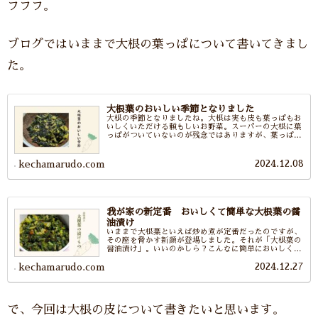
フフフ。
ブログではいままで大根の葉っぱについて書いてきまし
た。
大根葉のおいしい季節となりました
大根の季節となりましたね。大根は実も皮も葉っぱもお
いしくいただける頼もしいお野菜。スーパーの大根に葉
っぱがついていないのが残念ではありますが、葉っぱつ
きの大根が手に入りましたらぜひ大根葉の炒り煮および
大根葉の炒り煮で作るおにぎりを食べていただきたいな
ぁ。
2024.12.08
kechamarudo.com
我が家の新定番 おいしくて簡単な大根葉の醤
油漬け
いままで大根葉といえば炒め煮が定番だったのですが、
その座を脅かす新顔が登場しました。それが「大根葉の
醤油漬け」。いいのかしら？こんなに簡単においしくで
きちゃって。それぐらい簡単でおいしくて大根葉の栄養
2024.12.27
をまるっといただける漬けものです。
kechamarudo.com
で、今回は大根の皮について書きたいと思います。