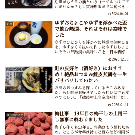
期限がもう目の前というヨーグルトはござ
いませんか？もし賞味期限までに食べきれ
ないヨーグルトがありましたらこのヨーグ
2024.04.01
ルトケーキを作ってください。もうね、材
料を混ぜて焼いて冷やすだけなのに驚くほ
ゆずおちょこやゆずを浮かべた盃
お酒
どおいしいケーキができあがります。本当
で飲む熱燗、それはそれは美味で
です。
した
ゆずのひとひらを浮かべた熱燗の美味しさ
を、ゆずをくり抜いて作ったゆずおちょこ
にそそいだ熱燗の美味しさを、日本酒好
き、ゆず好きのあなたにお伝えしたい。た
2020.12.30
だでさえ美味しい日本酒にゆずの風味が加
わることでまごうことなき美酒に大変身い
鮭の皮好き（酒好き）におすす
食べ物のこと
たします、本当に。
め！絶品おつまみ鮭皮煎餅を一生
パリパリしていたい
お酒のおつまみを探しているそこのあな
た。もし鮭がお好きでしたらぜひにでも食
べてほしい。「越後村上名産塩引鮭 鮭皮
煎餅」を食べてほしい。パリパリの歯ごた
2026.01.11
え、噛むどに口の中に広がる塩引き鮭の風
味と旨味。熱燗飲みたくなる、いや白いご
梅仕事 13年目の梅干しの土用干
食べ物のこと
はんも食べたくなる……そんな不思議でお
し無事に終わりました
いしいお煎餅です。
梅干し作りも13年目。作業はもう慣れたも
の。ところが今年は待てど暮らせど梅雨が