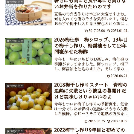
暑さにも雨にも食中毒にも負けな
食べ物のこと
いお弁当を作りたいのです
夏場のお弁当作りは本当に大変ですよね。
何を入れても傷みそうな気がします。傷む
おかずや梅干し入りなら安心という訳にも
いかないことなどを中心に、夏場のお弁当
2017.07.06
2023.01.04
作りについて紹介しています。
2026梅仕事 梅シロップ、13年目
食べ物のこと
の梅干し作り、梅醤油そして13年
間寝かせた梅酢
今年も一年にいちどのお楽しみ、梅仕事の
季節がやってきました。梅シロップ、梅干
し、梅醤油を仕込みました。そして家の片
隅から13年前に漬けた梅酢を発見（発
2026.06.21
掘？）。おそるおそる舐めてみたところそ
のおいしさにビックリ！梅のもの(梅酒、
2018梅干し作りスタート 青梅の
食べ物のこと
梅干し）は年数がたつほどにおいしくなる
追熟に失敗という波乱の幕開けだ
とは聞くけれどほんとうだった！我が家の
けど美味しけりゃいいのよ
家宝が増えました。
今年もついに梅干し作りの季節到来。気合
は十分でしたが青梅の追熟にどうやら失敗
した模様。なぜ～？そこで追熟の方法を調
べてみました。一昨年は保存でミスり、昨
2018.06.25
2025.10.09
年の梅干しは種が大きくていまひとつ、そ
して今年は追熟がうまくいかず、梅干し作
2022梅干し作り9年目と初めての
食べ物のこと
りの道は険しいですね。