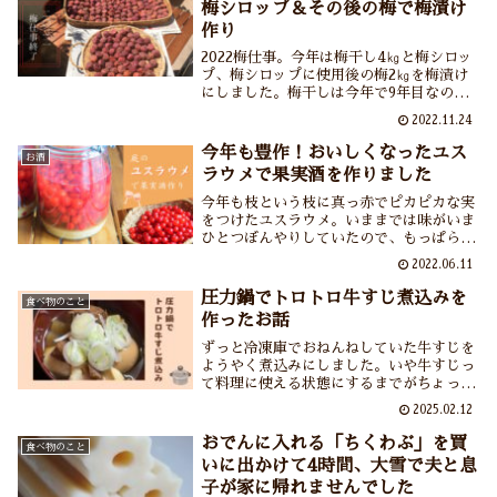
梅シロップ＆その後の梅で梅漬け
作り
2022梅仕事。今年は梅干し4㎏と梅シロッ
プ、梅シロップに使用後の梅2㎏を梅漬け
にしました。梅干しは今年で9年目なので
すが、土用干しにこれほど困った年は初め
2022.11.24
て。天候不順が続く中なんとか8月中に干
し終わりました。梅シロップや梅漬けも家
今年も豊作！おいしくなったユス
お酒
族に大好評でしたので来年もまた作ります
ラウメで果実酒を作りました
よ。
今年も枝という枝に真っ赤でピカピカな実
をつけたユスラウメ。いままでは味がいま
ひとつぼんやりしていたので、もっぱら鳥
御一行様専用。ところが今年のユスラウメ
2022.06.11
は突然おいしくなりました。そこで初めて
ユスラウメの果実酒を作りました。あ～今
圧力鍋でトロトロ牛すじ煮込みを
食べ物のこと
から完成が待ち遠しいです。
作ったお話
ずっと冷凍庫でおねんねしていた牛すじを
ようやく煮込みにしました。いや牛すじっ
て料理に使える状態にするまでがちょっと
面倒というかなんというか……しかし茹で
2025.02.12
こぼしをして圧力鍋で煮込みを作ってみた
ら感動の美味しさ、やわらかさ。これなら
おでんに入れる「ちくわぶ」を買
食べ物のこと
また作ろうって気にもなるなー。
いに出かけて4時間、大雪で夫と息
子が家に帰れませんでした