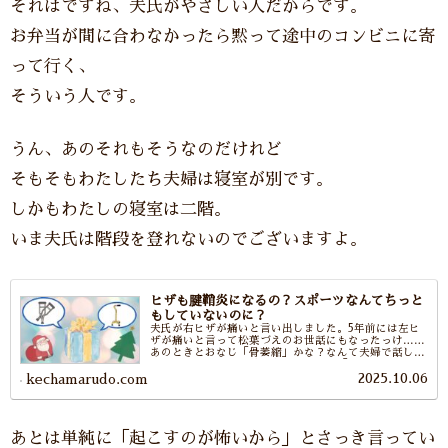
それはですね、夫氏がやさしい人だからです。
お弁当が間に合わなかったら黙って途中のコンビニに寄
って行く、
そういう人です。
うん、あのそれもそうなのだけれど
そもそもわたしたち夫婦は寝室が別です。
しかもわたしの寝室は二階。
いま夫氏は階段を登れないのでございますよ。
ヒザも腱鞘炎になるの？スポーツなんてちっと
もしていないのに？
夫氏が右ヒザが痛いと言い出しました。5年前には左ヒ
ザが痛いと言って松葉づえのお世話にもなったっけ……
あのときとおなじ「骨萎縮」かな？なんて夫婦で話して
いたのですが今回の診断名がまさかの「腱鞘炎」でし
2025.10.06
た。えっ？ヒザも腱鞘炎になるの?そんなこんなの顛末
kechamarudo.com
です。
あとは単純に「起こすのが怖いから」とさっき言ってい