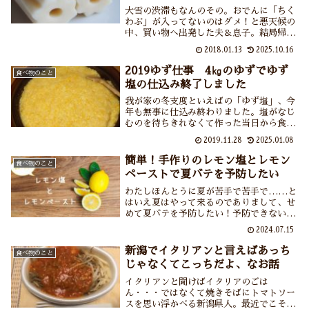
大雪の渋滞もなんのその。おでんに「ちく
わぶ」が入ってないのはダメ！と悪天候の
中、買い物へ出発した夫＆息子。結局帰っ
てこれたのは4時間後でした。ちくわぶの
2018.01.13
2025.10.16
何が彼らをそこまで突き動かすのか？そも
そもちくわぶとはどんな食べ物なのでしょ
2019ゆず仕事 4㎏のゆずでゆず
食べ物のこと
う？ちくわぶは関西では無名？おかげでい
塩の仕込み終了しました
ろいろと知ることができました。
我が家の冬支度といえばの「ゆず塩」、今
年も無事に仕込み終わりました。塩がなじ
むのを待ちきれなくて作った当日から食べ
始めていますが。今年は昨年よりも1㎏増
2019.11.28
2025.01.08
量の4㎏のゆずでゆず塩を作りました。ゆ
ず塩作りが終わると本格的な冬＆年末が来
簡単！手作りのレモン塩とレモン
食べ物のこと
たなぁって感じます。
ペーストで夏バテを予防したい
わたしほんとうに夏が苦手で苦手で……と
はいえ夏はやって来るのでありまして、せ
めて夏バテを予防したい！予防できないの
であれば軽い夏バテですませたい！！との
2024.07.15
考えのもと、夏バテ予防に効果があるとさ
れるレモンを使ったレモン塩とレモンペー
新潟でイタリアンと言えばあっち
食べ物のこと
ストを仕込む日々でございます。
じゃなくてこっちだよ、なお話
イタリアンと聞けばイタリアのごは
ん・・・ではなくて焼きそばにトマトソー
スを思い浮かべる新潟県人。最近でこそＴ