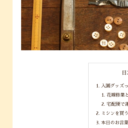
目
入園グッズ
花嫁修業
宅配便で
ミシンを買
本日のお言