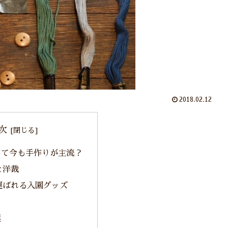
2018.02.12
次
って今も手作りが主流？
と洋裁
運ばれる入園グッズ
う
葉