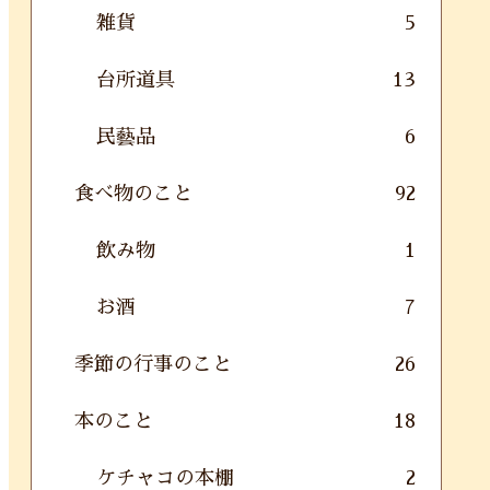
雑貨
5
台所道具
13
民藝品
6
食べ物のこと
92
飲み物
1
お酒
7
季節の行事のこと
26
本のこと
18
ケチャコの本棚
2