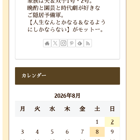
家族は夫＆双子1号・2号。
晩酌と園芸と時代劇が好きな
ご隠居予備軍。
【人生なんとかなる＆なるよう
にしかならない】がモットー。
カレンダー
2026年8月
月
火
水
木
金
土
日
1
2
3
4
5
6
7
8
9