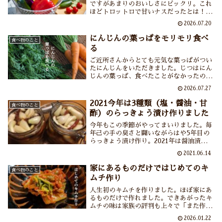
ですがあまりのおいしさにビックリ。これ
ほどトロットロで甘いナスだったとは！何
十年も食べずに来てしまったよ……残念。
2026.07.20
そしてもうひとつはいまひとつ地味なイン
ゲン。地味ながらおいしいインゲン。旬の
にんじんの葉っぱをモリモリ食べ
食べ物のこと
あいだに何百本食べれるかな？
る
ご近所さんからとても元気な葉っぱがつい
たにんじんをいただきました。じつはにん
じんの葉っぱ、食べたことがなかったので
す。ご近所さんは天ぷらをすすめてくださ
2026.07.27
いましたがこの暑さで天ぷらはあっさりと
挫折。和えものと炒めものでいただくこと
2021今年は3種類（塩・醤油・甘
食べ物のこと
に。にんじんの葉っぱがこんなにおいしい
酢）のらっきょう漬け作りました
って知らなかったよ。
今年もこの季節がやってまいりました。毎
年己の手の臭さと闘いながらはや5年目の
らっきょう漬け作り。2021年は醤油漬け・
甘酢漬け・塩漬けの3種類を作りましたが
2021.06.14
来年はここに「味噌漬け」も加えてらっき
ょう漬け四天王を形成したき所存。臭いと
家にあるものだけではじめてのキ
食べ物のこと
言いながら毎年楽しんでいます。
ムチ作り
人生初のキムチを作りました。ほぼ家にあ
るものだけで作れました。できあがったキ
ムチの味は家族の評判も上々で「また作っ
てね」と言われるほど……だったのですが
2026.01.22
個人的にはちょっと、いやかなりの改良点