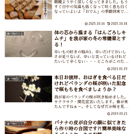
朝晩ようやく涼しくなってきました。もう
すぐ日中の気温も低くなって吐く息も白く
なっていよいよ「おでん」の季節到来です
ね。わたし以外の家族はとにかくおでんが
大好きで本当は夏もおでんを食べたいのだ
2025.10.16
2025.10.18
ろうけれど作る人がその気になれなく
て……とはいえそろそろおでん始めます
体の芯から温まる「はんごろしキ
食べ物のこと
か？
ムチ」を我が家の冬の常備菜とす
る！
辛いもの好きの悩み1、辛いだけでおいし
さが足りない2、辛いと言っているけれど
たいして辛くない・・・ところがこのたび
この2つを軽々とクリアする激辛でおいし
2021.01.19
い食べものに巡り合えました。その名も
「はんごろしキムチ」。辛いものが大好き
本日お彼岸、おはぎを食べる日だ
食べ物のこと
な方におすすめよ～。
けれどベランダの桜が咲いた記念
で桜もちを食べましょうか？
我が家のベランダの桜が咲き始めました。
サクラサク・開花宣言いたします。春が来
たんですねぁ～。そしてなぜだか桜を見て
いたら桜もちが食べたくなっちゃった。つ
2019.03.21
いでに関東風・関西風の桜もちの違いや桜
もちの葉っぱのことについて調べてみまし
バナナの皮が自分の顔に似てきた
食べ物のこと
た。
ら作り時の合図です⁈簡単美味な