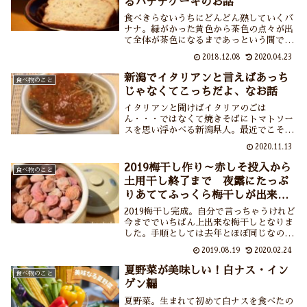
るバナナケーキのお話
食べきらないうちにどんどん熟していくバ
ナナ。緑がかった黄色から茶色の点々が出
て全体が茶色になるまであっという間で
す。さて自分の顔面状態の茶色のシミがバ
2018.12.08
2020.04.23
ナナに出てきたらバナナケーキの作り頃で
す。簡単で美味しいバナナケーキの材料と
新潟でイタリアンと言えばあっち
食べ物のこと
作り方を書きましたので熱々のほうじ茶と
じゃなくてこっちだよ、なお話
共に召し上がれ。
イタリアンと聞けばイタリアのごは
ん・・・ではなくて焼きそばにトマトソー
スを思い浮かべる新潟県人。最近でこそＴ
Ｖに取り上げられることも増えてきたけれ
2020.11.13
どまだまだ全国的な知名度はあまり高くな
い模様。そこで新潟県人のソウルフード・
2019梅干し作り～赤しそ投入から
食べ物のこと
イタリアンの味やイタリアンの2大ブラン
土用干し終了まで 夜露にたっぷ
ドをご紹介。
りあててふっくら梅干しが出来上
がりました
2019梅干し完成。自分で言っちゃうけれど
今まででいちばん上出来な梅干しとなりま
した。手順としては去年とほぼ同じなので
梅の実の状態と天候が見方をしてくれた模
2019.08.19
2020.02.24
様です。梅干しが出来上がるともう私の夏
も終わり・・・はぁ～早く涼しい秋や寒い
夏野菜が美味しい！白ナス・イン
食べ物のこと
寒い冬にならないかなぁ。
ゲン編
夏野菜。生まれて初めて白ナスを食べたの