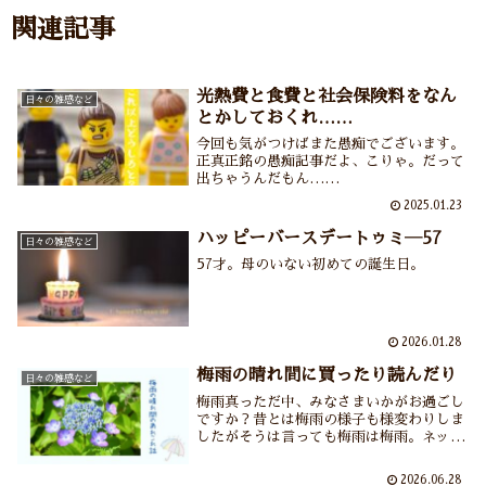
関連記事
光熱費と食費と社会保険料をなん
日々の雑感など
とかしておくれ……
今回も気がつけばまた愚痴でございます。
正真正銘の愚痴記事だよ、こりゃ。だって
出ちゃうんだもん……
2025.01.23
ハッピーバースデートゥミ―57
日々の雑感など
57才。母のいない初めての誕生日。
2026.01.28
梅雨の晴れ間に買ったり読んだり
日々の雑感など
梅雨真っただ中、みなさまいかがお過ごし
ですか？昔とは梅雨の様子も様変わりしま
したがそうは言っても梅雨は梅雨。ネット
でお買い物をしたり長年読みたかった本を
買ったり梅雨なりの楽しみ方をしていま
2026.06.28