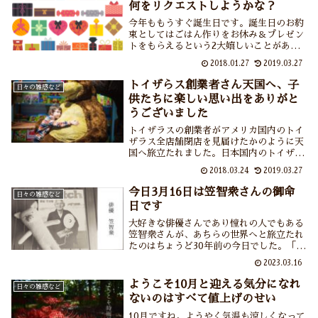
何をリクエストしようかな？
今年ももうすぐ誕生日です。誕生日のお約
束としてはごはん作りをお休み＆プレゼン
トをもらえるという2大嬉しいことがあり
ます。ありがとうありがとう。ところでプ
2018.01.27
2019.03.27
レゼントが思いつかない・・・おばちゃん
歴が長くなるにつれ物欲が減少している気
トイザらス創業者さん天国へ、子
日々の雑感など
がしてならない。そこでおばちゃんについ
供たちに楽しい思い出をありがと
てのアンケートなどを調べてみました。果
うございました
たして今年のプレゼントは？
トイザラスの創業者がアメリカ国内のトイ
ザラス全店舗閉店を見届けたかのように天
国へ旅立たれました。日本国内のトイザら
スは営業を続けるというので一安心です
2018.03.24
2019.03.27
が、それにしても子供たちと一緒によくお
もちゃを買いに出かけたものです。トイザ
今日3月16日は笠智衆さんの御命
日々の雑感など
らスに通っていた頃は今から振り返れば家
日です
族にとって宝ものの時間だったと思いま
す。そんな時間をくれたトイザらスさん、
大好きな俳優さんであり憧れの人でもある
ありがとう。
笠智衆さんが、あちらの世界へと旅立たれ
たのはちょうど30年前の今日でした。「日
本のお父さん」や「日本のおじいさん」と
2023.03.16
呼ばれた笠智衆さんの作品を見返すたび
に、その佇まいの美しさにハッとしていま
ようこそ10月と迎える気分になれ
日々の雑感など
す。笠智衆さんのように枯れたいなぁ……
ないのはすべて値上げのせい
10月ですね。ようやく気温も涼しくなって