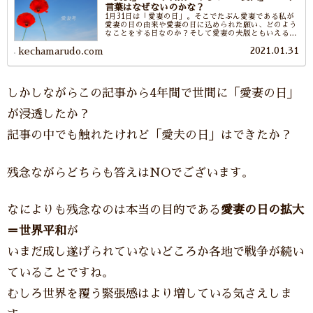
言葉はなぜないのかな？
1月31日は「愛妻の日」。そこでたぶん愛妻である私が
愛妻の日の由来や愛妻の日に込められた願い、どのよう
なことをする日なのか？そして愛妻の夫版ともいえる言
葉や記念日はあるのか？について調べてみました。キー
2021.01.31
ワードは「世界平和」です。
kechamarudo.com
しかしながらこの記事から4年間で世間に「愛妻の日」
が浸透したか？
記事の中でも触れたけれど「愛夫の日」はできたか？
残念ながらどちらも答えはNOでございます。
なによりも残念なのは本当の目的である
愛妻の日の拡大
＝世界平和
が
いまだ成し遂げられていないどころか各地で戦争が続い
ていることですね。
むしろ世界を覆う緊張感はより増している気さえしま