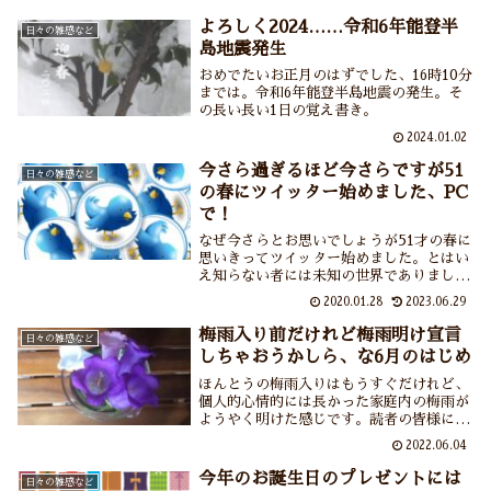
す。
よろしく2024……令和6年能登半
日々の雑感など
島地震発生
おめでたいお正月のはずでした、16時10分
までは。令和6年能登半島地震の発生。そ
の長い長い1日の覚え書き。
2024.01.02
今さら過ぎるほど今さらですが51
日々の雑感など
の春にツイッター始めました、PC
で！
なぜ今さらとお思いでしょうが51才の春に
思いきってツイッター始めました。とはい
え知らない者には未知の世界でありまして
おっかなびっくり＆のろのろスタート。ち
2020.01.28
2023.06.29
なみにガラケーユーザーなのでPCでツイ
ッターしています。はてさてどうなります
梅雨入り前だけれど梅雨明け宣言
日々の雑感など
やら？
しちゃおうかしら、な6月のはじめ
ほんとうの梅雨入りはもうすぐだけれど、
個人的心情的には長かった家庭内の梅雨が
ようやく明けた感じです。読者の皆様には
なんのこっちゃでしょうけれど、そしてめ
2022.06.04
でたくもうれしくもたのしくもないことな
がら、忘れたくないので書きました。
今年のお誕生日のプレゼントには
日々の雑感など