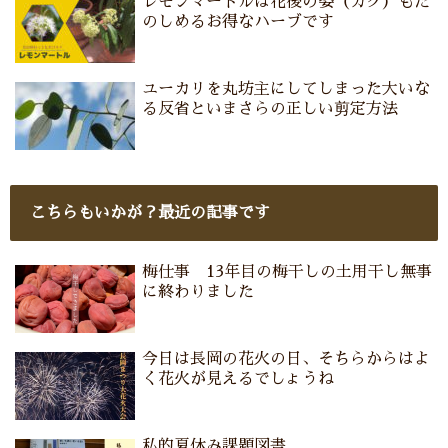
レモンマートルは花後の姿（ガク）もた
のしめるお得なハーブです
ユーカリを丸坊主にしてしまった大いな
る反省といまさらの正しい剪定方法
こちらもいかが？最近の記事です
梅仕事 13年目の梅干しの土用干し無事
に終わりました
今日は長岡の花火の日、そちらからはよ
く花火が見えるでしょうね
私的夏休み課題図書