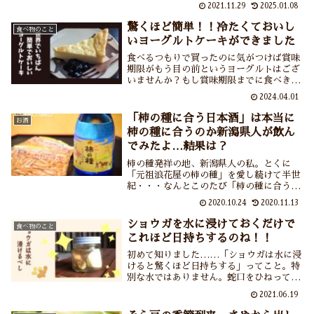
2021.11.29
2025.01.08
いつものお鍋が何倍にもおいしくなるゆず
塩作り、みなさまもゆず塩を作ってそのお
驚くほど簡単！！冷たくておいし
食べ物のこと
いしさにしみじみなさってください。
いヨーグルトケーキができました
食べるつもりで買ったのに気がつけば賞味
期限がもう目の前というヨーグルトはござ
いませんか？もし賞味期限までに食べきれ
ないヨーグルトがありましたらこのヨーグ
2024.04.01
ルトケーキを作ってください。もうね、材
料を混ぜて焼いて冷やすだけなのに驚くほ
「柿の種に合う日本酒」は本当に
お酒
どおいしいケーキができあがります。本当
柿の種に合うのか新潟県人が飲ん
です。
でみたよ…結果は？
柿の種発祥の地、新潟県人の私。とくに
「元祖浪花屋の柿の種」を愛し続けて半世
紀・・・なんとこのたび「柿の種に合う日
本酒」がおなじく地元の酒蔵から発売され
2020.10.24
2020.11.13
たと聞いちゃあ飲まないわけにはいかな
い。あふれだす柿の種愛とともに「柿の種
ショウガを水に浸けておくだけで
食べ物のこと
に合う日本酒」を飲んだ感想をつづりま
これほど日持ちするのね！！
す。
初めて知りました……「ショウガは水に浸
けると驚くほど日持ちする」ってこと。特
別な水ではありません。蛇口をひねって出
てくる普通のお水にショウガを浸けておく
2021.06.19
だけ、これだけ。なのに1か月近くも腐ら
ずカビも生えず、もちろん乾燥もせずおい