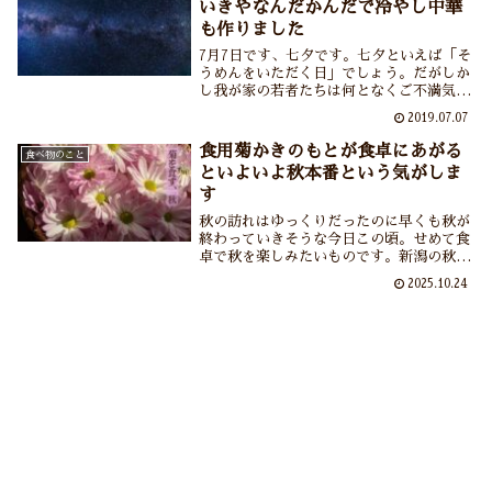
いきやなんだかんだで冷やし中華
も作りました
7月7日です、七夕です。七夕といえば「そ
うめんをいただく日」でしょう。だがしか
し我が家の若者たちは何となくご不満気。
そこで若者たちは冷やし中華にしたところ
2019.07.07
なんと本日7月7日は「冷やし中華の日」で
もありました。そうめん・冷やし中華入り
食用菊かきのもとが食卓にあがる
食べ物のこと
乱れた2019年7月7日の昼食模様です。
といよいよ秋本番という気がしま
す
秋の訪れはゆっくりだったのに早くも秋が
終わっていきそうな今日この頃。せめて食
卓で秋を楽しみたいものです。新潟の秋の
味、旬の味である「かきのもと」が今年も
2025.10.24
出始めました。といっても菊を食べる地域
は少ないのですよね。あーみなさまにこの
香りとシャキシャキの食感を届けたいな
ぁ。