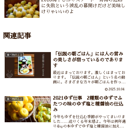
2018梅干し作りスタート 青梅の追熟
に失敗という波乱の幕開けだけど美味し
けりゃいいのよ
関連記事
「伝説の朝ごはん」には人の営み
食べ物のこと
の美しさが宿っているのでありま
す
最近はまっております。激しくはまってお
ります。「伝説の朝ごはん」という名の動
画に。さまざまな方々が朝ごはんを作って
食べて後片付けをするだけなのになぜこれ
2025.10.04
ほどこころが惹かれてしまうのでしょう
か？そこにある人の営みの美しさよ。今日
2021ゆず仕事 2種類のゆずでふ
食べ物のこと
も見ました。明日も見るでしょう。
たつの味のゆず塩と種醤油の仕込
み
今年もゆずを仕込む季節がやってまいりま
した……迫りくる年末感よ。今年は例年通
り4㎏の本ゆずでゆず塩と種醤油に加えて
花ゆず1㎏で辛口のゆず塩も作りました。