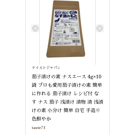
テイストジャパン
茄子漬けの素 ナスエース 4g×10
袋 プロも愛用茄子漬けの素 簡単
に作れる 茄子漬け レシピ付 な
す ナス 茄子 浅漬け 漬物 漬 浅漬
けの素 小分け 簡単 自宅 手造り 
色鮮やか
taste73