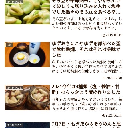
そら豆の季節到来、さやから出し
食べ物のこと
しいショウガが食べられるなんて。
ておしりに切り込みを入れて塩ゆ
でした熱々のそら豆を食べる幸せ
よ
そら豆がいよいよ旬を迎えていますね。し
かし旬の時期はあっという間に終わってし
まうのです、まるで青春時代のように。な
のでこの時期、食卓にそら豆は欠かせませ
2019.05.31
ん。食べるまでのさやから出したりおしり
に切り込みを入れたりするのもこの時期な
ゆずおちょこやゆずを浮かべた盃
お酒
らではの作業。今日も美味しいそら豆をい
で飲む熱燗、それはそれは美味で
ただきます。
した
ゆずのひとひらを浮かべた熱燗の美味しさ
を、ゆずをくり抜いて作ったゆずおちょこ
にそそいだ熱燗の美味しさを、日本酒好
き、ゆず好きのあなたにお伝えしたい。た
2020.12.30
だでさえ美味しい日本酒にゆずの風味が加
わることでまごうことなき美酒に大変身い
2021今年は3種類（塩・醤油・甘
食べ物のこと
たします、本当に。
酢）のらっきょう漬け作りました
今年もこの季節がやってまいりました。毎
年己の手の臭さと闘いながらはや5年目の
らっきょう漬け作り。2021年は醤油漬け・
甘酢漬け・塩漬けの3種類を作りましたが
2021.06.14
来年はここに「味噌漬け」も加えてらっき
ょう漬け四天王を形成したき所存。臭いと
7月7日・七夕だからそうめんと思
食べ物のこと
言いながら毎年楽しんでいます。