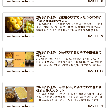
2020.11.28
な料理に大活躍なのです、ゆず塩とゆずの種醤油。
kechamarudo.com
2021ゆず仕事 2種類のゆずでふたつの味のゆ
ず塩と種醤油の仕込み
今年もゆずを仕込む季節がやってまいりました……迫り
くる年末感よ。今年は例年通り4㎏の本ゆずでゆず塩と
種醤油に加えて花ゆず1㎏で辛口のゆず塩も作りまし
た。いつものお鍋が何倍にもおいしくなるゆず塩作り、
2021.11.29
みなさまもゆず塩を作ってそのおいしさにしみじみなさ
kechamarudo.com
ってください。
2022ゆず仕事 5㎏のゆず塩とゆずの種醤油の
仕込み
2022ゆず仕事、完了。今年も我が家の（というかわたし
の）冬支度であるゆず塩とゆずの種醤油の仕込みが終わ
りました。2017年から始めて6回目、今年はついに5㎏
のゆずで作りました。訳ありゆずを使ったため作業工程
2022.11.13
が増えて苦労しましたが今年もおいしくできました。
kechamarudo.com
2023ゆず仕事 今年も5㎏のゆずでゆず塩と種
醤油を仕込みました
今年は夏に体調不良でダウンしたものだからゆず仕事ど
うしようかな？と考えないでもなかったものの、やっぱ
り仕込んじゃいました、いつも通り。ゆず5㎏でゆず塩
と種醤油。その日から毎日ゆず塩は食卓に上がっていま
2023.11.25
す。どれだけゆず塩が好きなんだい？家族のみなさん
kechamarudo.com