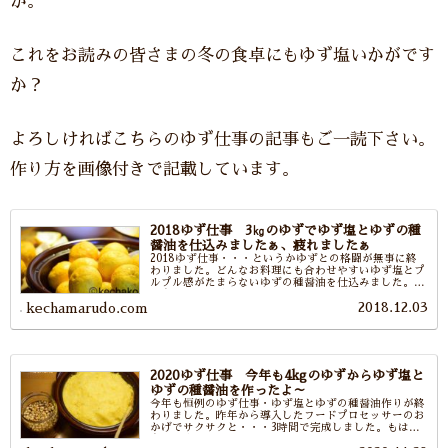
か。
これをお読みの皆さまの冬の食卓にもゆず塩いかがです
か？
よろしければこちらのゆず仕事の記事もご一読下さい。
作り方を画像付きで記載しています。
2018ゆず仕事 3㎏のゆずでゆず塩とゆずの種
醤油を仕込みましたぁ、疲れましたぁ
2018ゆず仕事・・・というかゆずとの格闘が無事に終
わりました。どんなお料理にも合わせやすいゆず塩とプ
ルプル感がたまらないゆずの種醤油を仕込みました。こ
の冬もこれで美味しく越せますわ。ゆず塩作りの様子を
2018.12.03
写真と共にお伝えします。皆様もぜひゆず塩作りしてみ
kechamarudo.com
て下さいね。
2020ゆず仕事 今年も4kgのゆずからゆず塩と
ゆずの種醤油を作ったよ～
今年も恒例のゆず仕事・ゆず塩とゆずの種醤油作りが終
わりました。昨年から導入したフードプロセッサーのお
かげでサクサクと・・・3時間で完成しました。もはや
冬の食卓が成り立たないほど和食から洋食までさまざま