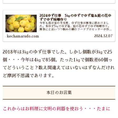
よ。
2024ゆず仕事 5㎏のゆずでゆず塩＆庭の花ゆ
ずでゆず味噌作り
今年も我が家の冬支度、ゆず仕事が無事に終わりまし
た。本ゆず5㎏でゆず塩、庭の花ゆずでゆず味噌作り。
無事にと言いつつ頼みの綱のフードプロセッサーが作業
中に壊れたり大事な木杓子が欠けたりといろいろあった
2024.12.07
けれど。これで今年も年を越せるわーと安堵しておりま
kechamarudo.com
す。
2018年は3㎏のゆず仕事でした。しかし個数が3㎏で25
個・・・今年は4㎏で85個。たった1㎏で個数差60個っ
てどういうこと？数え間違えてはいないはずなんだけれ
ど摩訶不思議であります。
本日のお言葉
これからはお料理に文明の利器を使おう・・・たまに