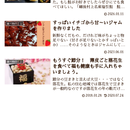
た。もし鮭がお好きでしたらぜひにでも食
べてほしい。「越後村上名産塩引鮭 鮭皮
煎餅」を食べてほしい。パリパリの歯ごた
2026.01.11
え、噛むどに口の中に広がる塩引き鮭の風
味と旨味。熱燗飲みたくなる、いや白いご
すっぱいイチゴから甘～いジャム
食べ物のこと
はんも食べたくなる……そんな不思議でお
を作りました
いしいお煎餅です。
新鮮なくだもの、だけれど味がちょっと物
足りない（甘さが足りないとかすっぱいと
か）……そのようなときはジャムにしてし
まうに限る！とすっぱいイチゴでジャムを
2023.06.01
作りました。自家製のいいところはお砂糖
を控えめにできるところ。でも控えめにし
もうすぐ節分！ 薄皮ごと落花生
食べ物のこと
過ぎてとろみの足りないさらりとしたジャ
を食べて福も健康も手に入れちゃ
ムになってしまいました。
いましょう。
節分の豆まきと言えば大豆・・・ではなく
落花生。私の住む地域では落花生で豆まき
が一般的なのですが落花生の年の数だけっ
て殻つき？豆だけ？と毎年悩んでいます。
2018.01.28
2020.07.24
さらには落花生(ピーナッツ）の栄養効果
やピーナッツについている薄皮は食べる？
などについてもお伝えしています。