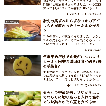
初夏の保存食作り、今年もらっきょうの甘
酢漬けと醤油漬けを作りました。いや正直
言って手順はほかの保存食に比べるととて
もシンプルで簡単であります。洗ってむい
2019.06.12
2020.02.22
て漬けるだけ、それだけなんです。ただね
臭いが・・・らっきょう臭が両手と部屋に
指先の黒ずみ知らずなフキの下ご
食べ物のこと
ついちゃってなかなか取れませんよ。
しらえが終わったらナムルを作ろ
う
フキのおいしい季節になりました。しかし
フキの皮をむくのって指が黒くなるしニオ
イはきついし面倒……いえいえ、ちょっと
したコツで指の黒ずみやニオイ知らずで皮
2021.05.23
がスル～ンとむけるようになりますよ。そ
うして下ごしらえが済んだフキ、おすすめ
年末年始だけで食費がいつもより
食べ物のこと
の食べ方は「ナムル」です。
４～５万円増の原因は食べ過ぎ?母
の手抜き?
年末年始というだけでなぜ出費が多いの？
特に我が家の場合は食費の割合が多いので
すよね。年に一度のお楽しみですから仕方
ないとはいえ年末年始というだけで通常の
2019.12.20
2020.02.15
食費+4～5万円というのはもしかして母
(私)の手抜きなのかしら・・・。
そら豆の季節到来、さやから出し
食べ物のこと
ておしりに切り込みを入れて塩ゆ
でした熱々のそら豆を食べる幸せ