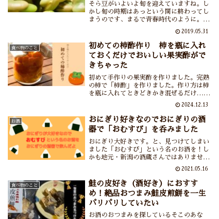
よ
そら豆がいよいよ旬を迎えていますね。し
かし旬の時期はあっという間に終わってし
まうのです、まるで青春時代のように。な
のでこの時期、食卓にそら豆は欠かせませ
2019.05.31
ん。食べるまでのさやから出したりおしり
に切り込みを入れたりするのもこの時期な
初めての柿酢作り 柿を瓶に入れ
食べ物のこと
らではの作業。今日も美味しいそら豆をい
ておくだけでおいしい果実酢がで
ただきます。
きちゃった
初めて手作りの果実酢を作りました。完熟
の柿で「柿酢」を作りました。作り方は柿
を瓶に入れてときどきかき混ぜるだけ……
およそ1カ月で完成。ほんのりと甘くてや
2024.12.13
さしい酸味の柿酢ができてしまいました。
「いいのだろうか？こんなに簡単にできて
おにぎり好きなのでおにぎりの酒
お酒
しまって」と思うほど。でも柿の種類を変
器で「おむすび」を呑みました
えたり熟成期間を変えたり柿酢沼は深そう
です。
おにぎり大好きです。と、見つけてしまい
ました「おむすび」という名のお酒を！し
かも地元・新潟の酒蔵さんではありません
か。これはもう呑まずにはいられない……
2021.05.16
おにぎりの酒器で「おむすび」を呑みつつ
「おにぎりとおむすび」の違いなども気に
鮭の皮好き（酒好き）におすす
食べ物のこと
なったりするほろ酔いお母さん。
め！絶品おつまみ鮭皮煎餅を一生
パリパリしていたい
お酒のおつまみを探しているそこのあな