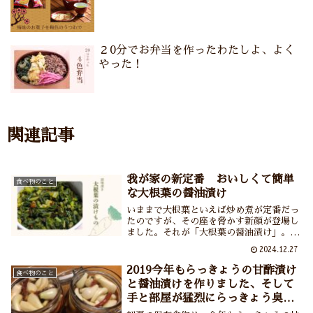
２0分でお弁当を作ったわたしよ、よく
やった！
関連記事
我が家の新定番 おいしくて簡単
食べ物のこと
な大根葉の醤油漬け
いままで大根葉といえば炒め煮が定番だっ
たのですが、その座を脅かす新顔が登場し
ました。それが「大根葉の醤油漬け」。い
いのかしら？こんなに簡単においしくでき
2024.12.27
ちゃって。それぐらい簡単でおいしくて大
根葉の栄養をまるっといただける漬けもの
2019今年もらっきょうの甘酢漬け
食べ物のこと
です。
と醤油漬けを作りました、そして
手と部屋が猛烈にらっきょう臭
い・・・。