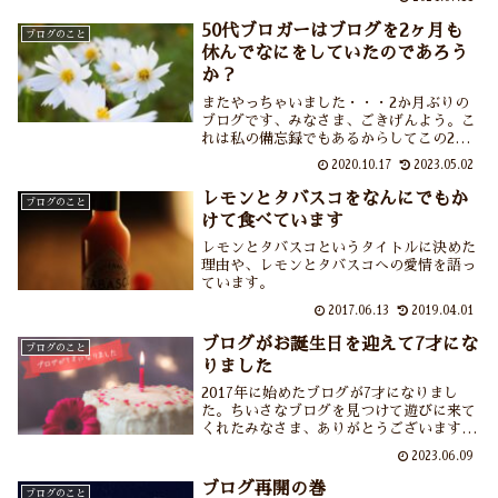
50代ブロガーはブログを2ヶ月も
ブログのこと
休んでなにをしていたのであろう
か？
またやっちゃいました・・・2か月ぶりの
ブログです、みなさま、ごきげんよう。こ
れは私の備忘録でもあるからしてこの2ヶ
月の間のことやほかのブログ記事で紹介さ
2020.10.17
2023.05.02
れたこと（嬉しい！）などをつらつら書き
綴っております。
レモンとタバスコをなんにでもか
ブログのこと
けて食べています
レモンとタバスコというタイトルに決めた
理由や、レモンとタバスコへの愛情を語っ
ています。
2017.06.13
2019.04.01
ブログがお誕生日を迎えて7才にな
ブログのこと
りました
2017年に始めたブログが7才になりまし
た。ちいさなブログを見つけて遊びに来て
くれたみなさま、ありがとうございます。
これからもこんなペースでゆるゆると続け
2023.06.09
ていきます。
ブログ再開の巻
ブログのこと