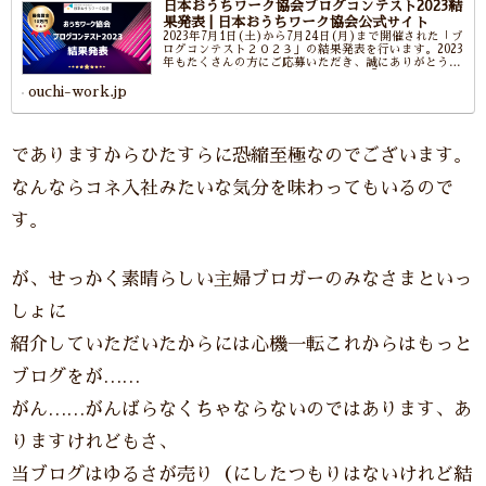
日本おうちワーク協会ブログコンテスト2023結
果発表 | 日本おうちワーク協会公式サイト
2023年7月1日(土)から7月24日(月)まで開催された「ブ
ログコンテスト２０２３」の結果発表を行います。2023
年もたくさんの方にご応募いただき、誠にありがとうご
ざいました。個性が出ているブログ、「好き」が伝わっ
てくるブログから、「ブロ...
ouchi-work.jp
でありますからひたすらに恐縮至極なのでございます。
なんならコネ入社みたいな気分を味わってもいるので
す。
が、せっかく素晴らしい主婦ブロガーのみなさまといっ
しょに
紹介していただいたからには心機一転これからはもっと
ブログをが……
がん……がんばらなくちゃならないのではあります、あ
りますけれどもさ、
当ブログはゆるさが売り（にしたつもりはないけれど結