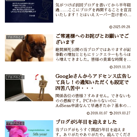
気がつけば前回ブログを書いてから半年経
過……ここにブログを再開することを宣言
いたします！とはいえスーパー怠け者のわ
たくしですのでいままで通り楽しんでゆる
ゆるとブログを更新していきます。どうぞ
2025.09.28
皆さまも気楽に遊びに来てくださいませ。
ご常連様へのお詫びとお願いでご
ブログのこと
ざいます
絶賛瀕死公開の当ブログではありますが記
事数の増加とともにリンクエラーもちらほ
ら増えてきました。皆様の貴重な時間をい
ただいているのにリンク開いたら行方不明
2019.11.30
とかダメだろ！ということで目下手直し作
業中です。ご勘弁を・・・。
Googleさんからアドセンス広告し
ブログのこと
て良し！の通知いただくも設定で
四苦八苦中・・・
関係各位の皆様？すみません。できないも
のの愚痴です。PCわからないのに
AdSens申請なんて早過ぎたか？基本の
PC操作＆設定などを勉強するほうが先で
2018.01.07
2019.03.27
した。せっかく審査を通していただいても
役に立てず。こういうのを後の祭りと呼ぶ
ブログが5年目を迎えました
ブログのこと
のでしょうね…。
当ブログがもうすぐ開設5年目を迎えま
す。ありがたやありがたや。読んでくださ