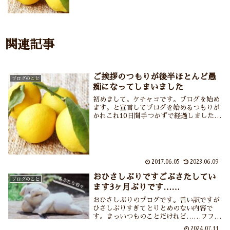
関連記事
ご挨拶のつもりが後半ほとんど愚
ブログのこと
痴になってしまいました
初めまして。ケチャコです。ブログを始め
ます。と宣言してブログを始めるつもりが
かれこれ10日間手つかずで経過しました。
まだまだ各種設定に手間取っている状況で
す。家族から「やるやる詐欺」ではない
か？と疑われています。確かにこのままで
は設定疲れで...
2017.06.05
2023.06.09
おひさしぶりですごぶさたしてい
ブログのこと
ます3ヶ月ぶりです……
おひさしぶりのブログです。言い訳ですが
ひさしぶりすぎてとりとめのない内容で
す。まっいつものことだけれど……フフ
フ。
2024.07.11