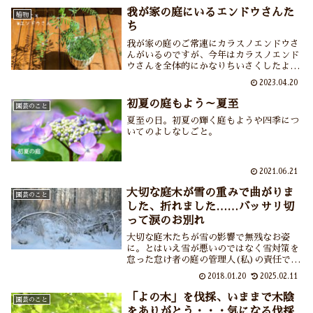
生態やミミズにまつわる言い伝えなども紹
我が家の庭にいるエンドウさんた
植物
介しています。
ち
我が家の庭のご常連にカラスノエンドウさ
んがいるのですが、今年はカラスノエンド
ウさんを全体的にかなりちいさくしたよう
なお姿の方が……あなたはどなた？調べて
2023.04.20
みたところお名前は「スズメノエンドウ」
さんでした。W（ダブル）エンドウさん、
初夏の庭もよう～夏至
園芸のこと
ようこそわが庭へ。
夏至の日。初夏の輝く庭もようや四季につ
いてのよしなしごと。
2021.06.21
大切な庭木が雪の重みで曲がりま
園芸のこと
した、折れました……バッサリ切
って涙のお別れ
大切な庭木たちが雪の影響で無残なお姿
に。とはいえ雪が悪いのではなく雪対策を
怠った怠け者の庭の管理人(私)の責任で
す。曲がった枝や折れた枝は泣く泣くバッ
2018.01.20
2025.02.11
サリと切りました。ところで切った後はど
うしたらいいの？そもそも雪対策をきちん
「よの木」を伐採、いままで木陰
園芸のこと
としておけば……泣き言がつまっておりま
をありがとう・・・気になる伐採