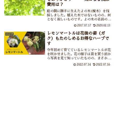
す。
費用は？
庭の隅に勝手に生えたよの木(榎木）を伐
採しました。植えた木ではないものの、何
となく寂しいものです。よの木の名前の由
来や伐採までの経緯、一般的な伐採費用な
2017.07.17
2020.02.13
どを紹介しています。翌朝、その木によく
止まりに来ていたカラスの親子にも抗議さ
レモンマートルは花後の姿（ガ
ハーブ
れました・・・。
ク）もたのしめるお得なハーブで
す
今年初めて育てているレモンマートルが花
を咲かせました。花の様子は苗を買う前か
ら写真を見て知っていたものの、まさか花
が散ったあとの萼（ガク）までこれほどカ
2022.07.14
2022.07.16
ワイイお姿とは！花と萼（ガク）の両方を
たのしめるレモンマートル、お得だわ～。