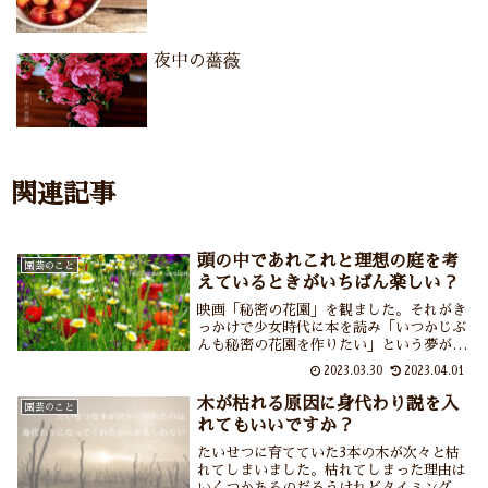
夜中の薔薇
関連記事
頭の中であれこれと理想の庭を考
園芸のこと
えているときがいちばん楽しい？
映画「秘密の花園」を観ました。それがき
っかけで少女時代に本を読み「いつかじぶ
んも秘密の花園を作りたい」という夢があ
ったと思い出しました。夢見ていた花園、
2023.03.30
2023.04.01
では現実の庭はどうかというと……庭づく
りには資金も知識も情熱も体力も必要です
木が枯れる原因に身代わり説を入
園芸のこと
ね。少しずつでも夢の庭へ近づこう！
れてもいいですか？
たいせつに育てていた3本の木が次々と枯
れてしまいました。枯れてしまった理由は
いくつかあるのだろうけれどタイミング的