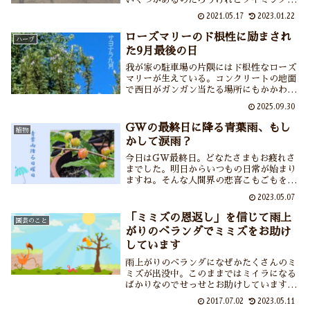
にもしかしたら身代わりになって枯れてく
2021.05.17
2023.01.22
れたのかな、と感じています。枯れている
かどうかの見分け方もあわせてご紹介して
ローズマリーのド根性に励まされ
ハーブ
います。
た9月最後の日
我が家の駐車場の片隅にはド根性なローズ
マリーが生えている。コンクリートの地面
で西日がガンガン当たる場所にもかかわら
ず元気に育っている。なんだか通るたびに
2025.09.30
励まされるというか元気をもらえるという
か……思わずありがとうって声をかけたく
GWの最終日に降る青葉雨、もし
植物
なっちゃうのでありました。
かして涙雨？
今日はGW最終日。どなたさまもお疲れさ
までした。明日からいつもの日常が始まり
ますね。そんな人間界の悲喜こもごもを知
ってか知らずか、雨の中の草花たちはツヤ
2023.05.07
ツヤイキイキしています。時は五月、青葉
雨の中でぐんぐんと育つ草花たち。そのパ
「ミミズの恩返し」を信じて雨上
園芸のこと
ワーを人間にも分けてくださいな……
がりのベランダでミミズをお助け
しています
雨上がりのベランダになぜかたくさんのミ
ミズが出没中。このままではミイラになる
ばかりなのでせっせとお助けしています。
ミミズは土を肥やしてくれる園芸好きにと
2017.07.02
2023.05.11
ってありがたい存在ですからね。ミミズの