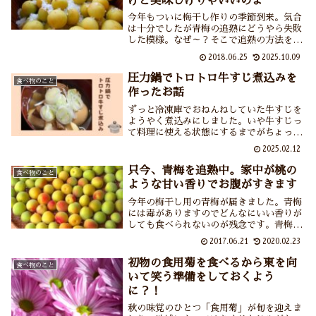
けど美味しけりゃいいのよ
今年もついに梅干し作りの季節到来。気合
は十分でしたが青梅の追熟にどうやら失敗
した模様。なぜ～？そこで追熟の方法を調
べてみました。一昨年は保存でミスり、昨
2018.06.25
2025.10.09
年の梅干しは種が大きくていまひとつ、そ
して今年は追熟がうまくいかず、梅干し作
圧力鍋でトロトロ牛すじ煮込みを
食べ物のこと
りの道は険しいですね。
作ったお話
ずっと冷凍庫でおねんねしていた牛すじを
ようやく煮込みにしました。いや牛すじっ
て料理に使える状態にするまでがちょっと
面倒というかなんというか……しかし茹で
2025.02.12
こぼしをして圧力鍋で煮込みを作ってみた
ら感動の美味しさ、やわらかさ。これなら
只今、青梅を追熟中。家中が桃の
食べ物のこと
また作ろうって気にもなるなー。
ような甘い香りでお腹がすきます
今年の梅干し用の青梅が届きました。青梅
には毒がありますのでどんなにいい香りが
しても食べられないのが残念です。青梅の
毒について、を中心に梅干しの話など。
2017.06.21
2020.02.23
初物の食用菊を食べるから東を向
食べ物のこと
いて笑う準備をしておくよう
に？！
秋の味覚のひとつ「食用菊」が旬を迎えま