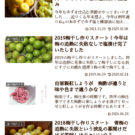
み
今年もゆずを仕込む季節がやってまいりま
した……迫りくる年末感よ。今年は例年通
り4㎏の本ゆずでゆず塩と種醤油に加えて
花ゆず1㎏で辛口のゆず塩も作りました。
2021.11.29
2025.01.08
いつものお鍋が何倍にもおいしくなるゆず
塩作り、みなさまもゆず塩を作ってそのお
2019梅干し作りスタート！今年は
食べ物のこと
いしさにしみじみなさってください。
梅の追熟に失敗なしで塩漬け完了
いたしました
2019の梅干し作りがスタートしました。昨
年は追熟に見事に失敗して梅干しになる前
にすでにお疲れ感漂う梅の実で梅干しを作
ったのですが今年は同じ失敗を繰り返さな
2019.06.29
2020.02.24
い！という固い決意のもと梅干し作りま
す。改めて追熟や梅の熟度について調べ結
自家製紅しょうが 梅酢が違うと
食べ物のこと
局追熟作業はしないで塩漬け完了。いい感
味や色まで違うかな？
じです、今のところ。
梅雨です。梅仕事の時期です。昨年の梅仕
事でできた梅酢に新しょうがを漬けてせっ
せと紅しょうがを作る時期でもあります。
今シーズンはもう3回紅しょうがを作りま
2026.06.20
した。作ってもすぐなくなっちゃうほどお
いしい紅しょうが。自家製の梅酢と梅ボー
2018梅干し作りスタート 青梅の
食べ物のこと
イズさんの梅酢で作った紅しょうがの違い
追熟に失敗という波乱の幕開けだ
も比べてみました。