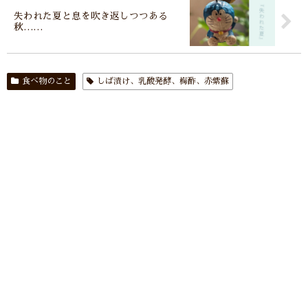
失われた夏と息を吹き返しつつある
秋……
食べ物のこと
しば漬け、乳酸発酵、梅酢、赤紫蘇