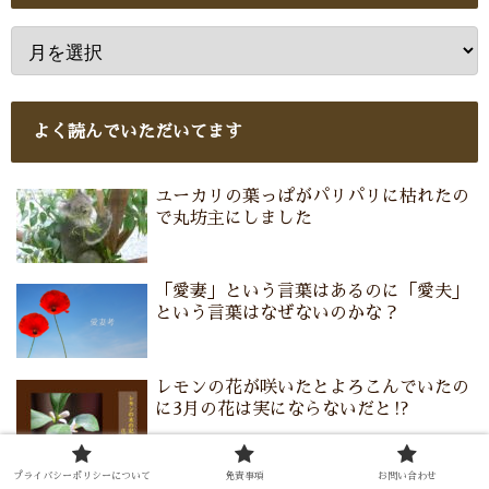
よく読んでいただいてます
ユーカリの葉っぱがパリパリに枯れたの
で丸坊主にしました
「愛妻」という言葉はあるのに「愛夫」
という言葉はなぜないのかな？
レモンの花が咲いたとよろこんでいたの
に3月の花は実にならないだと⁉
プライバシーポリシーについて
免責事項
お問い合わせ
レモンマートルは花後の姿（ガク）もた