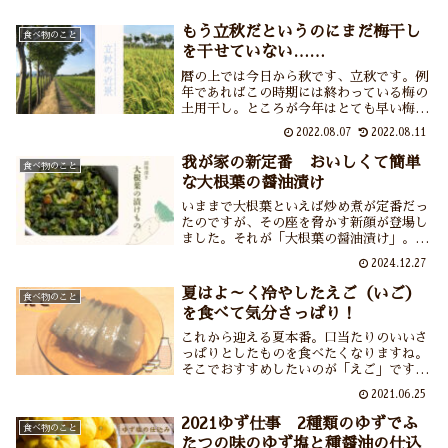
もう立秋だというのにまだ梅干し
食べ物のこと
を干せていない……
暦の上では今日から秋です、立秋です。例
年であればこの時期には終わっている梅の
土用干し。ところが今年はとても早い梅雨
明け＆戻り梅雨＆ゲリラ豪雨などの影響で
2022.08.07
2022.08.11
まだ梅を干せていません。それどころかこ
の先もお盆過ぎまでお天気が不安定な様
我が家の新定番 おいしくて簡単
食べ物のこと
子。あぁ梅干しの完成はいつになるのや
な大根葉の醤油漬け
ら。
いままで大根葉といえば炒め煮が定番だっ
たのですが、その座を脅かす新顔が登場し
ました。それが「大根葉の醤油漬け」。い
いのかしら？こんなに簡単においしくでき
2024.12.27
ちゃって。それぐらい簡単でおいしくて大
根葉の栄養をまるっといただける漬けもの
夏はよ～く冷やしたえご（いご）
食べ物のこと
です。
を食べて気分さっぱり！
これから迎える夏本番。口当たりのいいさ
っぱりとしたものを食べたくなりますね。
そこでおすすめしたいのが「えご」です。
天然の海藻と水だけで作られる食べもの。
2021.06.25
新潟では「えご」「いご」と呼びますが各
地にお仲間がいるみたい。そんな「えご」
2021ゆず仕事 2種類のゆずでふ
食べ物のこと
のお話です。
たつの味のゆず塩と種醤油の仕込