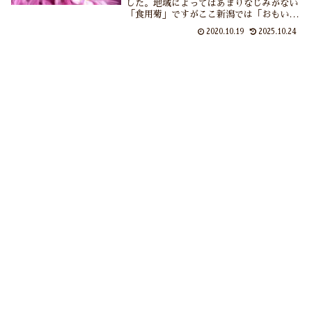
した。地域によってはあまりなじみがない
「食用菊」ですがここ新潟では「おもいの
ほか」「かきのもと」と呼ばれて江戸時代
2020.10.19
2025.10.24
から親しまれています。目に麗しくシャキ
シャキの歯ごたえと口の中に広がる菊の香
り……食用菊の一皿が今宵も食卓に花を咲
かせます。