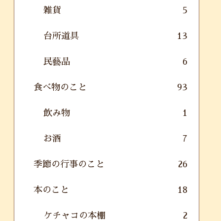
雑貨
5
台所道具
13
民藝品
6
食べ物のこと
93
飲み物
1
お酒
7
季節の行事のこと
26
本のこと
18
ケチャコの本棚
2