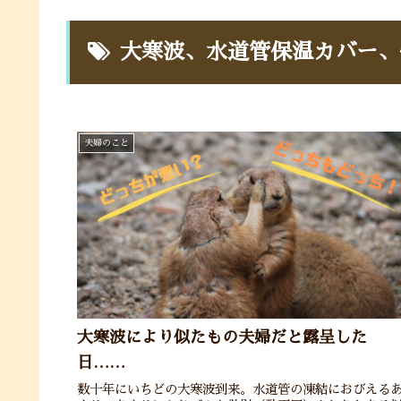
大寒波、水道管保温カバー、
夫婦のこと
大寒波により似たもの夫婦だと露呈した
日……
数十年にいちどの大寒波到来。水道管の凍結におびえる