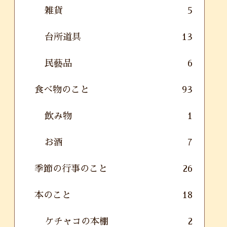
雑貨
5
台所道具
13
民藝品
6
食べ物のこと
93
飲み物
1
お酒
7
季節の行事のこと
26
本のこと
18
ケチャコの本棚
2