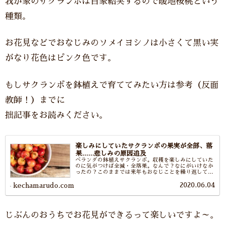
我が家のサクランボは自家結実するので暖地桜桃という
種類。
お花見などでおなじみのソメイヨシノは小さくて黒い実
がなり花色はピンク色です。
もしサクランボを鉢植えで育ててみたい方は参考（反面
教師！）までに
拙記事をお読みください。
楽しみにしていたサクランボの果実が全部、落
果……悲しみの原因追及
ベランダの鉢植えサクランボ。収穫を楽しみにしていた
のに気がつけば全滅・全落果。なんで？なにがいけなか
ったの？このままでは来年もおなじことを繰り返してし
まいそうなのでサクランボの落果原因や鉢植えのサクラ
2020.06.04
ンボ栽培方法を調べました。調べた結果、そりゃ落果す
kechamarudo.com
るよな……な結果でした。
じぶんのおうちでお花見ができるって楽しいですよ～。