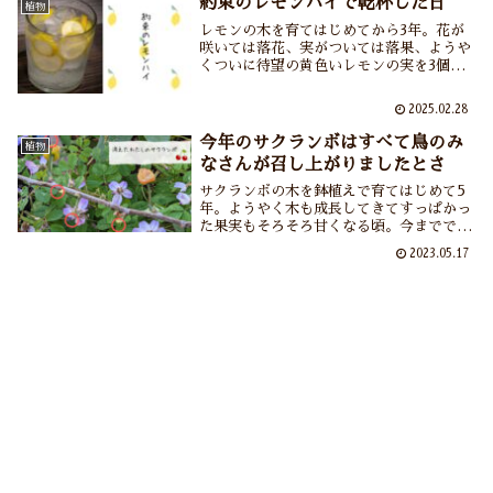
約束のレモンハイで乾杯した日
植物
れました・・・。
レモンの木を育てはじめてから3年。花が
咲いては落花、実がついては落果、ようや
くついに待望の黄色いレモンの実を3個収
穫できました。レモンの実がなったら自家
製レモンでレモンハイ、との夫氏との約束
2025.02.28
も果たせました。自家製レモンで作ったレ
モンハイの味、それはそれは香り高く美味
今年のサクランボはすべて鳥のみ
植物
でしたよ。
なさんが召し上がりましたとさ
サクランボの木を鉢植えで育てはじめて5
年。ようやく木も成長してきてすっぱかっ
た果実もそろそろ甘くなる頃。今まででい
ちばん花が咲き、実もなり、あとは真っ赤
2023.05.17
になったら収穫して食べるだけ。その日を
楽しみに待っていましたが、ついにその日
は来ませんでした……