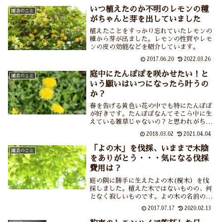
か……思わずありがとうって声をかけたく
いつ植えたのか不明のレモンの種
園芸のこと
なっちゃうのでありました。
がちゃんと芽を出していました
植えたことをすっかり忘れていたレモンの
種から芽が出ました。レモンの性質やレモ
ンの皮の効能などを紹介しています。
2017.06.20
2022.03.26
庭中にたんぽぽを咲かせたい！と
園芸のこと
いう願いはいつになったら叶うの
か？
春を告げる黄色い花の中でも特にたんぽぽ
が好きです。たんぽぽなんてそこら中に生
えている雑草じゃないの？と思われがちで
すが雑草でも野草でもどちらでもいい。咲
2018.03.02
2021.04.04
けばいい。しかし今までたんぽぽを咲かせ
ようとあの手この手を試してみたもののこ
「よの木」を伐採、いままで木陰
園芸のこと
とごとく失敗。なぜなの？いつになったら
をありがとう・・・気になる伐採
我が家の庭にたんぽぽが咲いてくれるので
費用は？
しょう。
庭の隅に勝手に生えたよの木(榎木）を伐
採しました。植えた木ではないものの、何
となく寂しいものです。よの木の名前の由
来や伐採までの経緯、一般的な伐採費用な
2017.07.17
2020.02.13
どを紹介しています。翌朝、その木によく
止まりに来ていたカラスの親子にも抗議さ