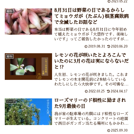
2023.05.22
を思い出したりして。
8月31日は野菜の日であるからし
植物
てミョウガが（たぶん)根茎腐敗病
で全滅したお話など
本当は野菜の日である8月31日に今年初め
て植えたミョウガが「大豊作です、美味し
いです」ってご報告したかったのですが
ね。途中までは本当に順調にバサバサ育っ
2019.08.31
2020.06.20
ていたのですけれどね。梅雨明け後にみる
みる黄色くなって倒れて結果、全滅しまし
レモンの花が咲いたとよろこんで
植物
てね。「根茎腐敗病」に間違いないってこ
いたのに3月の花は実にならないだ
とで残念なご報告となりました。
と⁉
人生初、レモンの花が咲きました。これま
でレモンの木を開花前に2本枯らしている
わたしにしたら大快挙です。その可憐な姿
と甘い香りを眺めてはしあわせにひたって
2022.03.25
2024.04.17
いたのですが……2月や3月に開花するレモ
ンの花は実にならないと知って大ショッ
ローズマリーのド根性に励まされ
ハーブ
ク。あらためてレモンの育て方、勉強中。
た9月最後の日
我が家の駐車場の片隅にはド根性なローズ
マリーが生えている。コンクリートの地面
で西日がガンガン当たる場所にもかかわら
ず元気に育っている。なんだか通るたびに
2025.09.30
励まされるというか元気をもらえるという