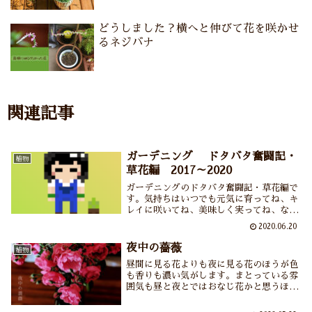
どうしました？横へと伸びて花を咲かせ
るネジバナ
関連記事
ガーデニング ドタバタ奮闘記・
植物
草花編 2017～2020
ガーデニングのドタバタ奮闘記・草花編で
す。気持ちはいつでも元気に育ってね、キ
レイに咲いてね、美味しく実ってね、なの
だけれどこれがすべて裏目に出る我が園芸
2020.06.20
力の低さよ・・・。皆さまのお役に立つと
いうよりはこのような草花好きもいるので
夜中の薔薇
植物
枯らすことを恐れず草花を育ててほしいな
昼間に見る花よりも夜に見る花のほうが色
ぁ。
も香りも濃い気がします。まとっている雰
囲気も昼と夜とではおなじ花かと思うほど
変わります。そんな「夜中の薔薇」のうつ
くしさを味わいつつ、向田邦子さんの作品