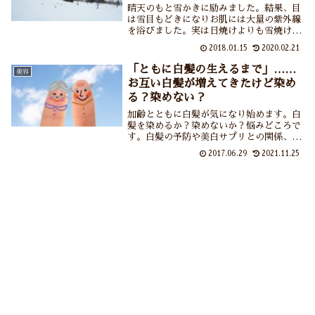
晴天のもと雪かきに励みました。結果、目
は雪目もどきになりお肌には大量の紫外線
を浴びました。実は日焼けよりも雪焼けの
ほうが元に戻りづらいとかダメージが大き
2018.01.15
2020.02.21
いとか本当ですか？・・・本当でした。こ
れから雪の作業をする時には夏以上に紫外
「ともに白髪の生えるまで」……
美容
線対策をします！
お互い白髪が増えてきたけど染め
る？染めない？
加齢とともに白髪が気になり始めます。白
髪を染めるか？染めないか？悩みどころで
す。白髪の予防や美白サプリとの関係、憧
れの白髪スタイルなどを紹介しています。
2017.06.29
2021.11.25