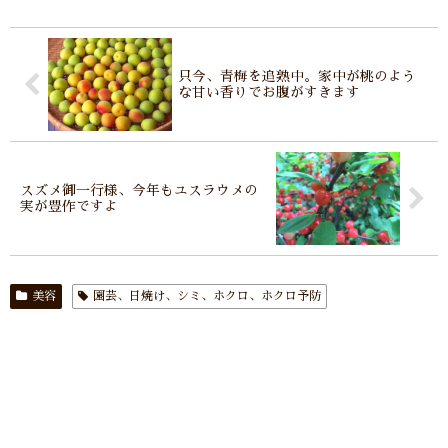
只今、青梅を追熟中。家中が桃のよう
な甘い香りでお腹がすきます
スズメ御一行様、今年もユスラウメの
実が豊作ですよ
美容
園芸、日焼け、シミ、ホクロ、ホクロ予防