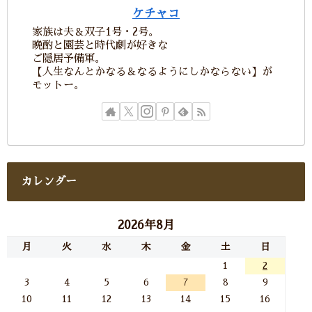
ケチャコ
家族は夫＆双子1号・2号。
晩酌と園芸と時代劇が好きな
ご隠居予備軍。
【人生なんとかなる＆なるようにしかならない】が
モットー。
カレンダー
2026年8月
月
火
水
木
金
土
日
1
2
3
4
5
6
7
8
9
10
11
12
13
14
15
16