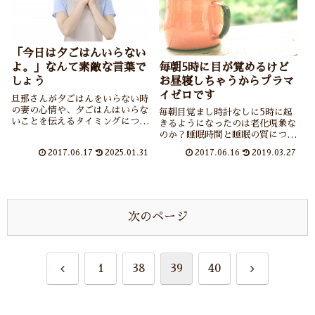
「今日は夕ごはんいらない
毎朝5時に目が覚めるけど
よ。」なんて素敵な言葉で
お昼寝しちゃうからプラマ
しょう
イゼロです
旦那さんが夕ごはんをいらない時
の妻の心情や、夕ごはんはいらな
毎朝目覚まし時計なしに5時に起
いことを伝えるタイミングについ
きるようになったのは老化現象な
てのお願いなどを紹介していま
のか？睡眠時間と睡眠の質につい
す。
てご紹介しながら自身の老いも考
2017.06.17
2025.01.31
2017.06.16
2019.03.27
えています。
次のページ
前
次
1
38
39
40
へ
へ