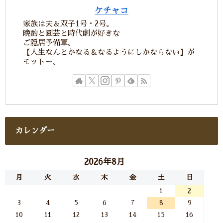
ケチャコ
家族は夫＆双子1号・2号。
晩酌と園芸と時代劇が好きな
ご隠居予備軍。
【人生なんとかなる＆なるようにしかならない】が
モットー。
カレンダー
2026年8月
月
火
水
木
金
土
日
1
2
3
4
5
6
7
8
9
10
11
12
13
14
15
16