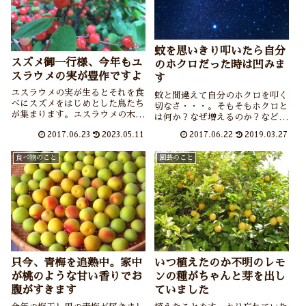
蚊を思いきり叩いたら自分
スズメ御一行様、今年もユ
のホクロだった時は凹みま
スラウメの実が豊作ですよ
す
ユスラウメの実が生るとそれを食
蚊と間違えて自分のホクロを叩く
べにスズメをはじめとした鳥たち
切なさ・・・。そもそもホクロと
が集まります。ユスラウメの木の
は何か？なぜ増えるのか？などに
特性やユスラウメの実の味につい
ついて紹介しています。
2017.06.23
2023.05.11
2017.06.22
2019.03.27
て紹介しています。
食べ物のこと
園芸のこと
只今、青梅を追熟中。家中
いつ植えたのか不明のレモ
が桃のような甘い香りでお
ンの種がちゃんと芽を出し
腹がすきます
ていました