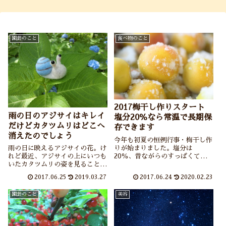
園芸のこと
食べ物のこと
2017梅干し作りスタート
雨の日のアジサイはキレイ
塩分20％なら常温で長期保
だけどカタツムリはどこへ
存できます
消えたのでしょう
今年も初夏の恒例行事・梅干し作
りが始まりました。塩分は
雨の日に映えるアジサイの花。け
20％、昔ながらのすっぱくてし
れど最近、アジサイの上にいつも
ょっぱいおばあちゃんちの梅干し
いたカタツムリの姿を見ることが
を作っています。また梅干し作り
なくなりました。その代わりナメ
2017.06.25
2019.03.27
2017.06.24
2020.02.23
の手順も紹介しています。
クジは毎年よく現れます。ナメク
ジ駆除の方法などを紹介していま
園芸のこと
美容
す。