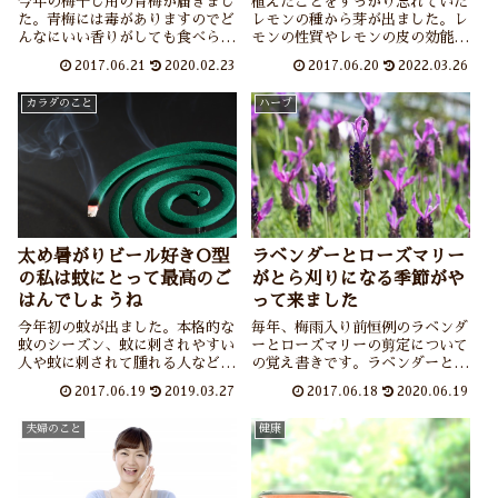
今年の梅干し用の青梅が届きまし
植えたことをすっかり忘れていた
た。青梅には毒がありますのでど
レモンの種から芽が出ました。レ
んなにいい香りがしても食べられ
モンの性質やレモンの皮の効能な
ないのが残念です。青梅の毒につ
どを紹介しています。
2017.06.21
2020.02.23
2017.06.20
2022.03.26
いて、を中心に梅干しの話など。
カラダのこと
ハーブ
太め暑がりビール好きO型
ラベンダーとローズマリー
の私は蚊にとって最高のご
がとら刈りになる季節がや
はんでしょうね
って来ました
今年初の蚊が出ました。本格的な
毎年、梅雨入り前恒例のラベンダ
蚊のシーズン、蚊に刺されやすい
ーとローズマリーの剪定について
人や蚊に刺されて腫れる人などに
の覚え書きです。ラベンダーとロ
ついて書いています。
ーズマリーそれぞれの育て方と効
2017.06.19
2019.03.27
2017.06.18
2020.06.19
能についても触れてあります。そ
れにしても自分の庭のようなハー
夫婦のこと
健康
ブのことを宝の持ち腐れというの
だろうなぁ。